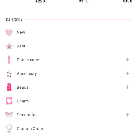
¥220
¥110
¥330
CATEGORY
New
Best
Phone case
Accessory
Beads
Charm
Decoration
Custom Order