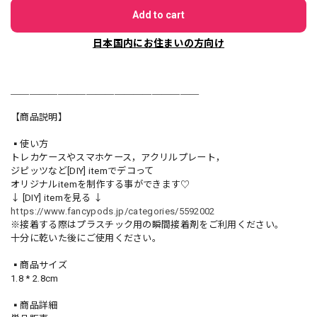
Add to cart
日本国内にお住まいの方向け
＿＿＿＿＿＿＿＿＿＿＿＿＿＿＿＿＿＿＿＿
【商品説明】
▪️使い方
トレカケースやスマホケース，アクリルプレート，
ジピッツなど[DIY] itemでデコって
オリジナルitemを制作する事ができます♡
↓ [DIY] itemを見る ↓
https://www.fancypods.jp/categories/5592002
※接着する際はプラスチック用の瞬間接着剤をご利用ください。
十分に乾いた後にご使用ください。
▪️商品サイズ
1.8 * 2.8cm
▪️商品詳細