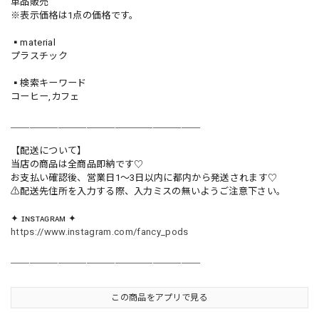
単品販売
※表示価格は1点の価格です。
▪️material
プラスチック
▪️検索キーワード
コーヒー,カフェ
＿＿＿＿＿＿＿＿＿＿＿＿＿＿＿＿＿＿＿＿
【配送について】
当店の商品は全商品即納です♡︎
お支払い確認後、営業日1〜3日以内に都内から発送されます♡
⚠︎配送先住所を入力する際、入力ミスの無いようご注意下さい。
✦ ɪɴsᴛᴀɢʀᴀᴍ ✦
https://www.instagram.com/fancy_pods
＿＿＿＿＿＿＿＿＿＿＿＿＿＿＿＿＿＿＿＿
この商品をアプリで見る