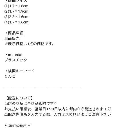
▪️商品サイズ
(1)1.7 * 1.8cm
(2)1.7 * 1.9cm
(3)2.2 * 1.6cm
(4)1.7 * 1.6cm
▪️商品詳細
単品販売
※表示価格は1点の価格です。
▪️material
プラスチック
▪️検索キーワード
りんご
＿＿＿＿＿＿＿＿＿＿＿＿＿＿＿＿＿＿＿＿
【配送について】
当店の商品は全商品即納です♡︎
お支払い確認後、営業日1〜3日以内に都内から発送されます♡
⚠︎配送先住所を入力する際、入力ミスの無いようご注意下さい。
✦ ɪɴsᴛᴀɢʀᴀᴍ ✦