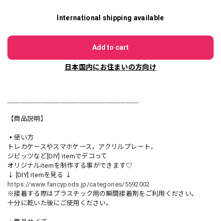
International shipping available
Add to cart
日本国内にお住まいの方向け
＿＿＿＿＿＿＿＿＿＿＿＿＿＿＿＿＿＿＿＿
【商品説明】
▪️使い方
トレカケースやスマホケース，アクリルプレート，
ジピッツなど[DIY] itemでデコって
オリジナルitemを制作する事ができます♡
↓ [DIY] itemを見る ↓
https://www.fancypods.jp/categories/5592002
※接着する際はプラスチック用の瞬間接着剤をご利用ください。
十分に乾いた後にご使用ください。