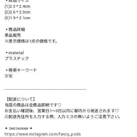
▪️商品サイズ
(1)2.3 * 2.4cm
(2)2.6 * 2.3cm
(3)1.9 * 2.1cm
▪️商品詳細
単品販売
※表示価格は1点の価格です。
▪️material
プラスチック
▪️検索キーワード
少女
＿＿＿＿＿＿＿＿＿＿＿＿＿＿＿＿＿＿＿＿
【配送について】
当店の商品は全商品即納です♡︎
お支払い確認後、営業日1〜3日以内に都内から発送されます♡
⚠︎配送先住所を入力する際、入力ミスの無いようご注意下さい。
✦ ɪɴsᴛᴀɢʀᴀᴍ ✦
https://www.instagram.com/fancy_pods