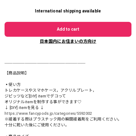
International shipping available
Add to cart
日本国内にお住まいの方向け
＿＿＿＿＿＿＿＿＿＿＿＿＿＿＿＿＿＿＿＿
【商品説明】
▪️使い方
トレカケースやスマホケース，アクリルプレート，
ジピッツなど[DIY] itemでデコって
オリジナルitemを制作する事ができます♡
↓ [DIY] itemを見る ↓
https://www.fancypods.jp/categories/5592002
※接着する際はプラスチック用の瞬間接着剤をご利用ください。
十分に乾いた後にご使用ください。