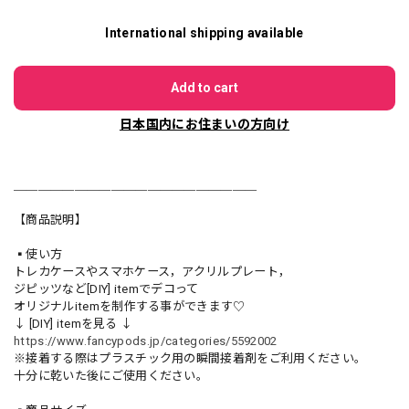
International shipping available
Add to cart
日本国内にお住まいの方向け
＿＿＿＿＿＿＿＿＿＿＿＿＿＿＿＿＿＿＿＿
【商品説明】
▪️使い方
トレカケースやスマホケース，アクリルプレート，
ジピッツなど[DIY] itemでデコって
オリジナルitemを制作する事ができます♡
↓ [DIY] itemを見る ↓
https://www.fancypods.jp/categories/5592002
※接着する際はプラスチック用の瞬間接着剤をご利用ください。
十分に乾いた後にご使用ください。