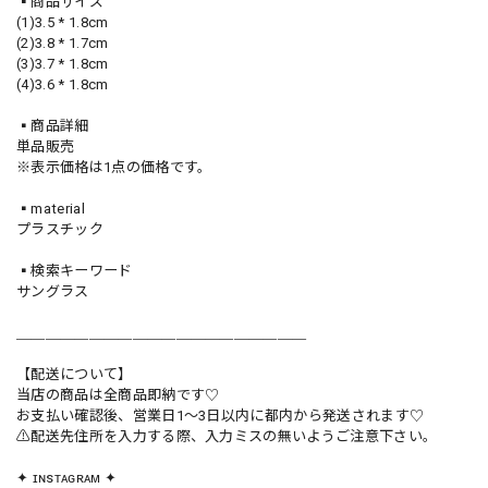
▪️商品サイズ
(1)3.5 * 1.8cm
(2)3.8 * 1.7cm
(3)3.7 * 1.8cm
(4)3.6 * 1.8cm
▪️商品詳細
単品販売
※表示価格は1点の価格です。
▪️material
プラスチック
▪️検索キーワード
サングラス
＿＿＿＿＿＿＿＿＿＿＿＿＿＿＿＿＿＿＿＿
【配送について】
当店の商品は全商品即納です♡︎
お支払い確認後、営業日1〜3日以内に都内から発送されます♡
⚠︎配送先住所を入力する際、入力ミスの無いようご注意下さい。
✦ ɪɴsᴛᴀɢʀᴀᴍ ✦