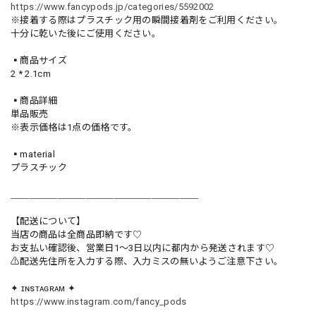
https://www.fancypods.jp/categories/5592002
※接着する際はプラスチック用の瞬間接着剤をご利用ください。
十分に乾いた後にご使用ください。
▪️商品サイズ
2 * 2.1cm
▪️商品詳細
単品販売
※表示価格は1点の価格です。
▪️material
プラスチック
＿＿＿＿＿＿＿＿＿＿＿＿＿＿＿＿＿＿＿＿
【配送について】
当店の商品は全商品即納です♡︎
お支払い確認後、営業日1〜3日以内に都内から発送されます♡
⚠︎配送先住所を入力する際、入力ミスの無いようご注意下さい。
✦ ɪɴsᴛᴀɢʀᴀᴍ ✦
https://www.instagram.com/fancy_pods