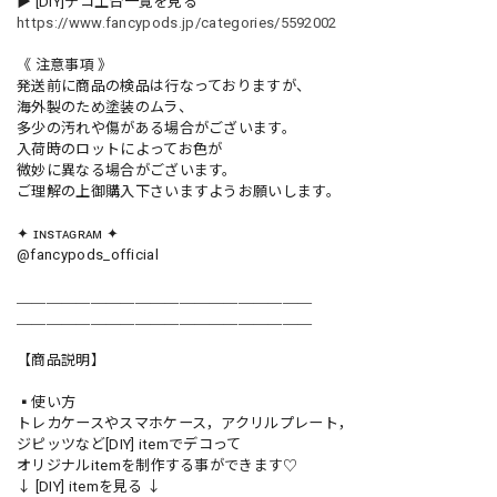
▶︎ [DIY]デコ土台一覧を見る
https://www.fancypods.jp/categories/5592002
《 注意事項 》
発送前に商品の検品は行なっておりますが、
海外製のため塗装のムラ、
多少の汚れや傷がある場合がございます。
入荷時のロットによってお色が
微妙に異なる場合がございます。
ご理解の上御購入下さいますようお願いします。
✦ ɪɴsᴛᴀɢʀᴀᴍ ✦
@fancypods_official
＿＿＿＿＿＿＿＿＿＿＿＿＿＿＿＿＿＿＿＿
＿＿＿＿＿＿＿＿＿＿＿＿＿＿＿＿＿＿＿＿
【商品説明】
▪️使い方
トレカケースやスマホケース，アクリルプレート，
ジピッツなど[DIY] itemでデコって
オリジナルitemを制作する事ができます♡
↓ [DIY] itemを見る ↓