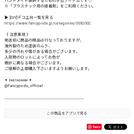
ハンドメイド装飾するための手芸アイテムです♡
※「プラスチック用の接着剤」をご利用ください。
▶︎ [DIY]デコ土台一覧を見る
https://www.fancypods.jp/categories/5592002
《 注意事項 》
発送前に商品の検品は行なっておりますが、
海外製のため塗装のムラ、
多少の汚れや傷がある場合がございます。
入荷時のロットによってお色が
微妙に異なる場合がございます。
ご理解の上御購入下さいますようお願いします。
✦ ɪɴsᴛᴀɢʀᴀᴍ ✦
@fancypods_official
＿＿＿＿＿＿＿＿＿＿＿＿＿＿＿＿＿＿＿＿
この商品をアプリで見る
Save