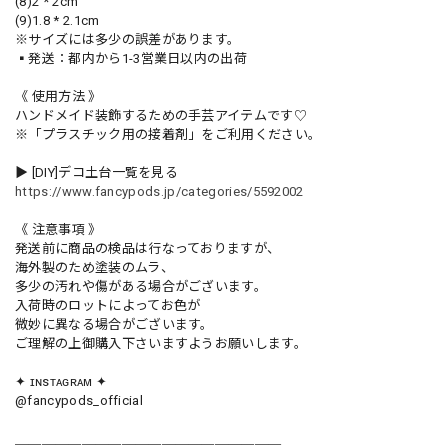
(8)2 * 2cm
(9)1.8 * 2.1cm
※サイズには多少の誤差があります。
▪️発送：都内から1-3営業日以内の出荷
《 使用方法 》
ハンドメイド装飾するための手芸アイテムです♡
※「プラスチック用の接着剤」をご利用ください。
▶︎ [DIY]デコ土台一覧を見る
https://www.fancypods.jp/categories/5592002
《 注意事項 》
発送前に商品の検品は行なっておりますが、
海外製のため塗装のムラ、
多少の汚れや傷がある場合がございます。
入荷時のロットによってお色が
微妙に異なる場合がございます。
ご理解の上御購入下さいますようお願いします。
✦ ɪɴsᴛᴀɢʀᴀᴍ ✦
@fancypods_official
＿＿＿＿＿＿＿＿＿＿＿＿＿＿＿＿＿＿＿＿