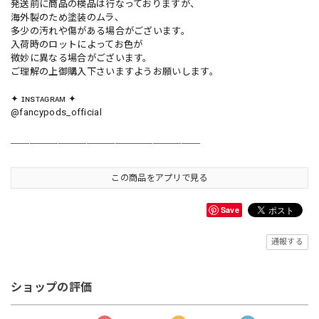
発送前に商品の検品は行なっておりますが、
海外製のため塗装のムラ、
多少の汚れや傷がある場合がございます。
入荷時のロットによってお色が
微妙に異なる場合がございます。
ご理解の上御購入下さいますようお願いします。
✦ ɪɴsᴛᴀɢʀᴀᴍ ✦
@fancypods_official
＿＿＿＿＿＿＿＿＿＿＿＿＿＿＿＿＿＿＿＿
この商品をアプリで見る
Save
通報する
ショップの評価