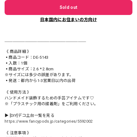
Sold out
日本国内にお住まいの方向け
＿＿＿＿＿＿＿＿＿＿＿＿＿＿＿＿＿＿＿＿
《 商品詳細 》
▪️商品コード：DE-5143
▪️入数：1個
▪️商品サイズ：2.6 * 2.8cm
※サイズには多少の誤差があります。
▪️発送：都内から1-3営業日以内の出荷
《 使用方法 》
ハンドメイド装飾するための手芸アイテムです♡
※「プラスチック用の接着剤」をご利用ください。
▶︎ [DIY]デコ土台一覧を見る
https://www.fancypods.jp/categories/5592002
《 注意事項 》