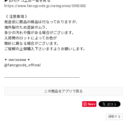
▶︎ [DIY]デコ土台一覧を見る
https://www.fancypods.jp/categories/5592002
《 注意事項 》
発送前に商品の検品は行なっておりますが、
海外製のため塗装のムラ、
多少の汚れや傷がある場合がございます。
入荷時のロットによってお色が
微妙に異なる場合がございます。
ご理解の上御購入下さいますようお願いします。
✦ ɪɴsᴛᴀɢʀᴀᴍ ✦
@fancypods_official
＿＿＿＿＿＿＿＿＿＿＿＿＿＿＿＿＿＿＿＿
この商品をアプリで見る
Save
通報する