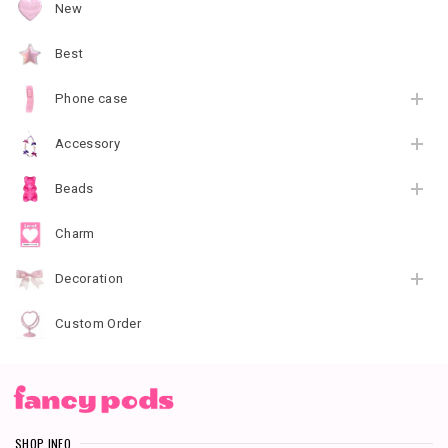
New
Best
Phone case
Accessory
Beads
Charm
Decoration
Custom Order
SHOP INFO