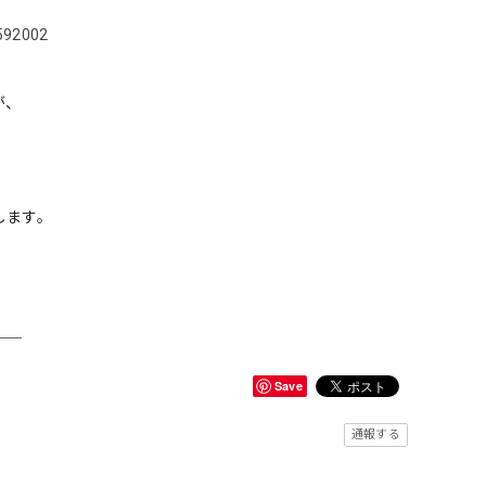
5592002
が、
。
します。
＿＿
Save
通報する