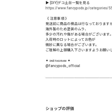
▶︎ [DIY]デコ土台一覧を見る
https://www.fancypods.jp/categories/
《 注意事項 》
発送前に商品の検品は行なっております
海外製のため塗装のムラ、
多少の汚れや傷がある場合がございます
入荷時のロットによってお色が
微妙に異なる場合がございます。
ご理解の上御購入下さいますようお願い
✦ ɪɴsᴛᴀɢʀᴀᴍ ✦
@fancypods_official
＿＿＿＿＿＿＿＿＿＿＿＿＿＿＿＿＿＿
ショップの評価