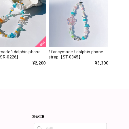
ymade ꒱ dolphin phone
꒰ fancymade ꒱ dolphin phone
【SR-0226】
strap【ST-0345】
¥2,200
¥3,300
SEARCH