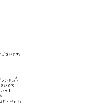
＿＿
がございます。
ンド໒꒱ིྀ༝⁺
ちを込めて
ています。
の
着されています。