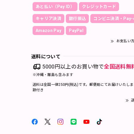
あと払い（Pay ID）
クレジットカード
キャリア決済
銀行振込
コンビニ決済・Pay-e
Amazon Pay
PayPal
お支払い
送料について
5000円以上のお買い物で
全国送料無
※沖縄・離島も含みます
送料は全国一律250円(税込)です。郵便局にてお届けいたし
跡付き
送