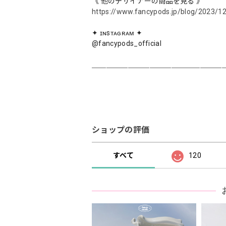
《 他のデザイナーの商品を見る 》
https://www.fancypods.jp/blog/2023/1
✦ ɪɴsᴛᴀɢʀᴀᴍ ✦
@fancypods_official
＿＿＿＿＿＿＿＿＿＿＿＿＿＿＿＿＿＿
ショップの評価
すべて
120