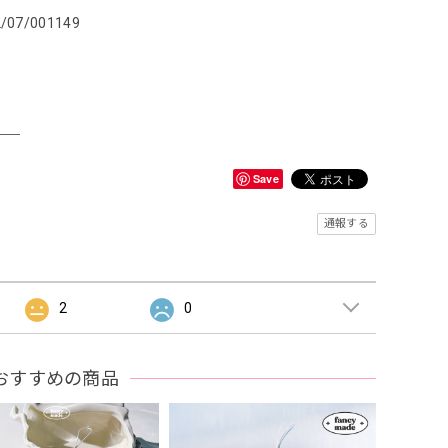
2/07/001149
＿＿
Save
通報する
2
0
おすすめの商品