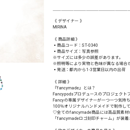
＿＿＿＿＿＿＿＿＿＿＿＿＿＿＿＿＿＿
《 デザイナー 》
MIRINA
《 商品詳細 》
▪️商品コード：ST-0340
▪️商品サイズ：写真参照
※サイズには多少の誤差があります。
※照明等により実物と色味が異なる場合
▪️発送：都内から1-3営業日以内の出荷
《 詳細 》
『fancymade』とは？
Fancypodsプロデュースのプロジェクトブラ
Fancyの専属デザイナーが一つ一つ気持
100％オリジナルハンドメイドで制作し
♡全てのfancymade商品には高品質素材
「fancymadeロゴ刻印チャーム」が装