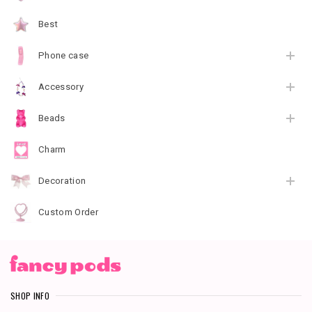
Best
Phone case
Accessory
Beads
Charm
Decoration
Custom Order
SHOP INFO