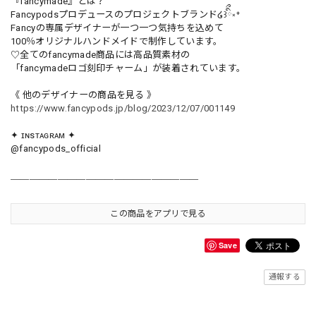
『fancymade』とは？
Fancypodsプロデュースのプロジェクトブランド໒꒱ིྀ༝⁺
Fancyの専属デザイナーが一つ一つ気持ちを込めて
100％オリジナルハンドメイドで制作しています。
♡全てのfancymade商品には高品質素材の
「fancymadeロゴ刻印チャーム」が装着されています。
《 他のデザイナーの商品を見る 》
https://www.fancypods.jp/blog/2023/12/07/001149
✦ ɪɴsᴛᴀɢʀᴀᴍ ✦
@fancypods_official
＿＿＿＿＿＿＿＿＿＿＿＿＿＿＿＿＿＿＿＿
この商品をアプリで見る
Save
通報する