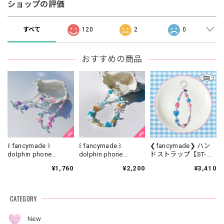
ショップの評価
すべて
120
2
0
おすすめの商品
꒰ fancymade ꒱
꒰ fancymade ꒱
❮fancymade❯ ハン
dolphin phone
dolphin phone
ドストラップ【ST-
strap【SR-0186】
strap【SR-0226】
0329】
¥1,760
¥2,200
¥3,410
CATEGORY
New