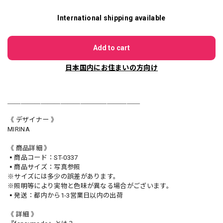
International shipping available
Add to cart
日本国内にお住まいの方向け
＿＿＿＿＿＿＿＿＿＿＿＿＿＿＿＿＿＿＿＿
《 デザイナー 》
MIRINA
《 商品詳細 》
▪️商品コード：ST-0337
▪️商品サイズ：写真参照
※サイズには多少の誤差があります。
※照明等により実物と色味が異なる場合がございます。
▪️発送：都内から1-3営業日以内の出荷
《 詳細 》