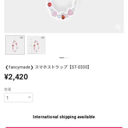
❮fancymade❯ スマホストラップ【ST-0330】
¥2,420
数量
International shipping available