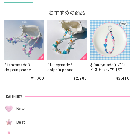
おすすめの商品
꒰ fancymade ꒱
꒰ fancymade ꒱
❮fancymade❯ ハン
dolphin phone
dolphin phone
ドストラップ【ST-
strap【SR-0186】
strap【SR-0226】
0329】
¥1,760
¥2,200
¥3,410
CATEGORY
New
Best