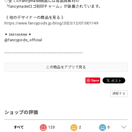
♡全てのfancymade商品には高品質素材の
「fancymadeロゴ刻印チャーム」が装着されています。
《 他のデザイナーの商品を見る 》
https://www.fancypods.jp/blog/2023/12/07/001149
✦ ɪɴsᴛᴀɢʀᴀᴍ ✦
@fancypods_official
＿＿＿＿＿＿＿＿＿＿＿＿＿＿＿＿＿＿＿＿
この商品をアプリで見る
Save
通報する
ショップの評価
すべて
120
2
0