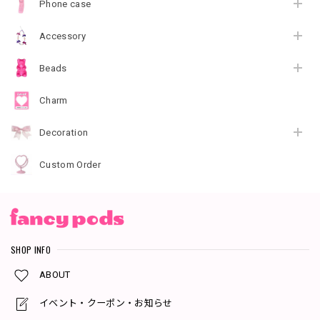
Phone case
Accessory
Beads
Charm
Decoration
Custom Order
SHOP INFO
ABOUT
イベント・クーポン・お知らせ