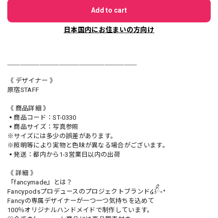
Add to cart
日本国内にお住まいの方向け
＿＿＿＿＿＿＿＿＿＿＿＿＿＿＿＿＿＿＿＿
《 デザイナー 》
原宿STAFF
《 商品詳細 》
▪️商品コード：ST-0330
▪️商品サイズ：写真参照
※サイズには多少の誤差があります。
※照明等により実物と色味が異なる場合がございます。
▪️発送：都内から1-3営業日以内の出荷
《 詳細 》
『fancymade』とは？
Fancypodsプロデュースのプロジェクトブランド໒꒱ིྀ༝⁺
Fancyの専属デザイナーが一つ一つ気持ちを込めて
100％オリジナルハンドメイドで制作しています。