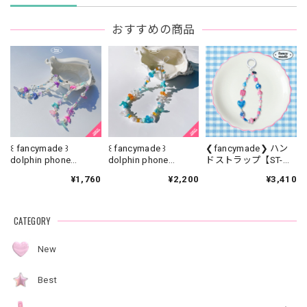
おすすめの商品
꒰ fancymade ꒱
꒰ fancymade ꒱
❮fancymade❯ ハン
dolphin phone
dolphin phone
ドストラップ【ST-
strap【SR-0186】
strap【SR-0226】
0329】
¥1,760
¥2,200
¥3,410
CATEGORY
New
Best