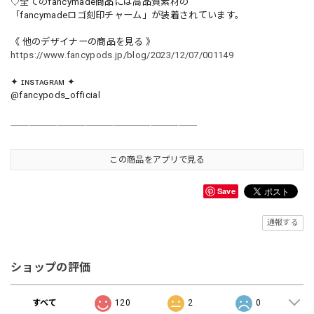
♡全てのfancymade商品には高品質素材の
「fancymadeロゴ刻印チャーム」が装着されています。
《 他のデザイナーの商品を見る 》
https://www.fancypods.jp/blog/2023/12/07/001149
✦ ɪɴsᴛᴀɢʀᴀᴍ ✦
@fancypods_official
＿＿＿＿＿＿＿＿＿＿＿＿＿＿＿＿＿＿＿＿
この商品をアプリで見る
Save
通報する
ショップの評価
すべて
120
2
0