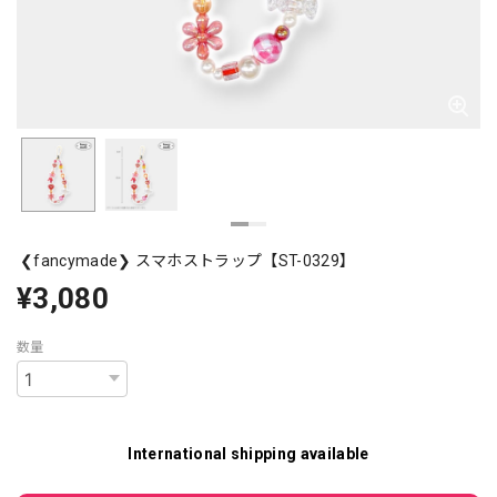
❮fancymade❯ スマホストラップ【ST-0329】
¥3,080
数量
International shipping available