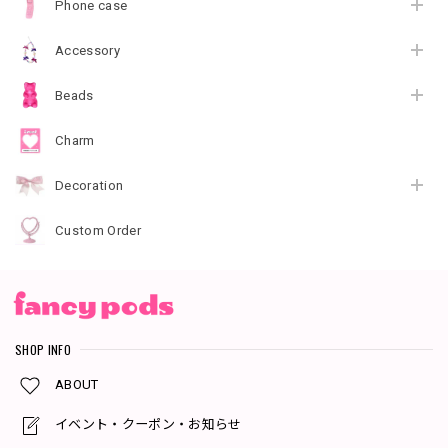
Phone case
Accessory
Beads
Charm
Decoration
Custom Order
SHOP INFO
ABOUT
イベント・クーポン・お知らせ