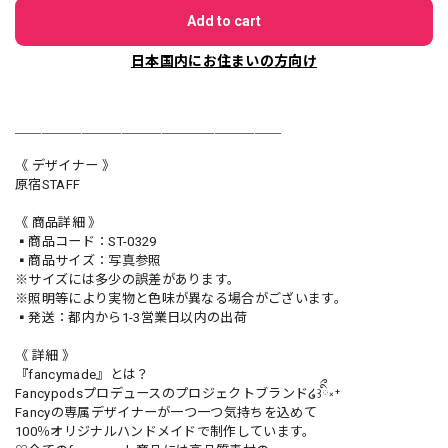
Add to cart
日本国内にお住まいの方向け
＿＿＿＿＿＿＿＿＿＿＿＿＿＿＿＿＿＿＿＿
《 デザイナー 》
原宿STAFF
《 商品詳細 》
▪️商品コード：ST-0329
▪️商品サイズ：写真参照
※サイズには多少の誤差があります。
※照明等により実物と色味が異なる場合がございます。
▪️発送：都内から1-3営業日以内の出荷
《 詳細 》
『fancymade』とは？
Fancypodsプロデュースのプロジェクトブランド໒꒱ིྀ༝⁺
Fancyの専属デザイナーが一つ一つ気持ちを込めて
100％オリジナルハンドメイドで制作しています。