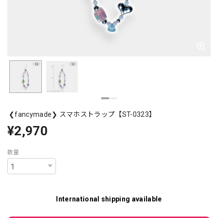
❮fancymade❯ スマホストラップ【ST-0323】
¥2,970
数量
International shipping available