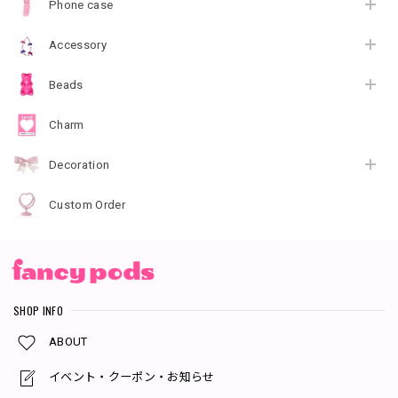
Phone case
Accessory
Beads
Charm
Decoration
Custom Order
SHOP INFO
ABOUT
イベント・クーポン・お知らせ