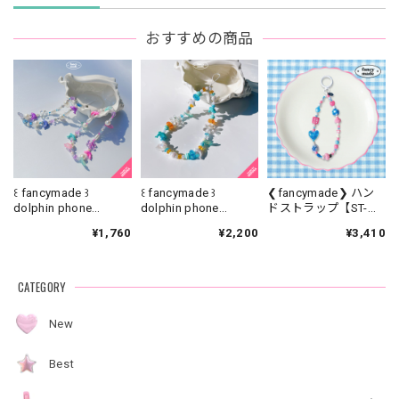
おすすめの商品
꒰ fancymade ꒱
꒰ fancymade ꒱
❮fancymade❯ ハン
dolphin phone
dolphin phone
ドストラップ【ST-
strap【SR-0186】
strap【SR-0226】
0329】
¥1,760
¥2,200
¥3,410
CATEGORY
New
Best