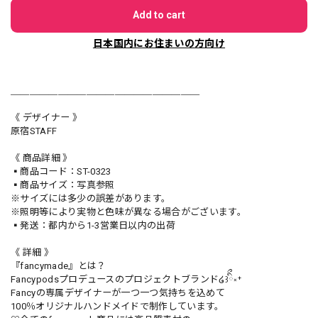
Add to cart
日本国内にお住まいの方向け
＿＿＿＿＿＿＿＿＿＿＿＿＿＿＿＿＿＿＿＿
《 デザイナー 》
原宿STAFF
《 商品詳細 》
▪️商品コード：ST-0323
▪️商品サイズ：写真参照
※サイズには多少の誤差があります。
※照明等により実物と色味が異なる場合がございます。
▪️発送：都内から1-3営業日以内の出荷
《 詳細 》
『fancymade』とは？
Fancypodsプロデュースのプロジェクトブランド໒꒱ིྀ༝⁺
Fancyの専属デザイナーが一つ一つ気持ちを込めて
100％オリジナルハンドメイドで制作しています。