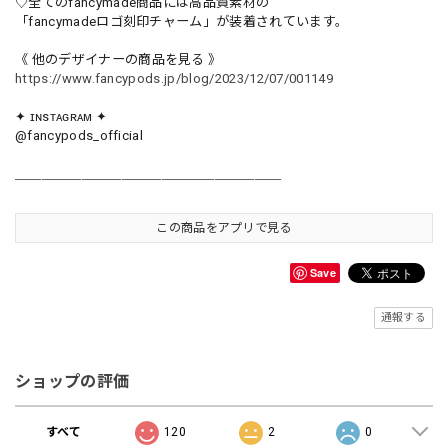
♡全てのfancymade商品には高品質素材の
「fancymadeロゴ刻印チャーム」が装着されています。
《 他のデザイナーの商品を見る 》
https://www.fancypods.jp/blog/2023/12/07/001149
✦ ɪɴsᴛᴀɢʀᴀᴍ ✦
@fancypods_official
＿＿＿＿＿＿＿＿＿＿＿＿＿＿＿＿＿＿＿＿
この商品をアプリで見る
Save
通報する
ショップの評価
すべて
120
2
0