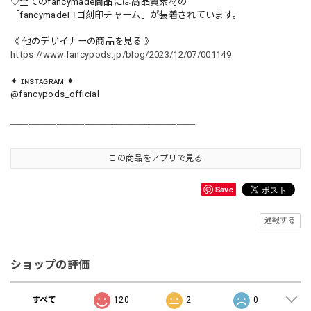
♡全てのfancymade商品には高品質素材の
「fancymadeロゴ刻印チャーム」が装着されています。
《 他のデザイナーの商品を見る 》
https://www.fancypods.jp/blog/2023/12/07/001149
✦ ɪɴsᴛᴀɢʀᴀᴍ ✦
@fancypods_official
＿＿＿＿＿＿＿＿＿＿＿＿＿＿＿＿＿＿＿＿
この商品をアプリで見る
Save
通報する
ショップの評価
すべて
120
2
0