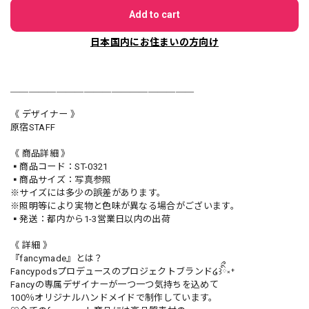
Add to cart
日本国内にお住まいの方向け
＿＿＿＿＿＿＿＿＿＿＿＿＿＿＿＿＿＿＿＿
《 デザイナー 》
原宿STAFF
《 商品詳細 》
▪️商品コード：ST-0321
▪️商品サイズ：写真参照
※サイズには多少の誤差があります。
※照明等により実物と色味が異なる場合がございます。
▪️発送：都内から1-3営業日以内の出荷
《 詳細 》
『fancymade』とは？
Fancypodsプロデュースのプロジェクトブランド໒꒱ིྀ༝⁺
Fancyの専属デザイナーが一つ一つ気持ちを込めて
100％オリジナルハンドメイドで制作しています。