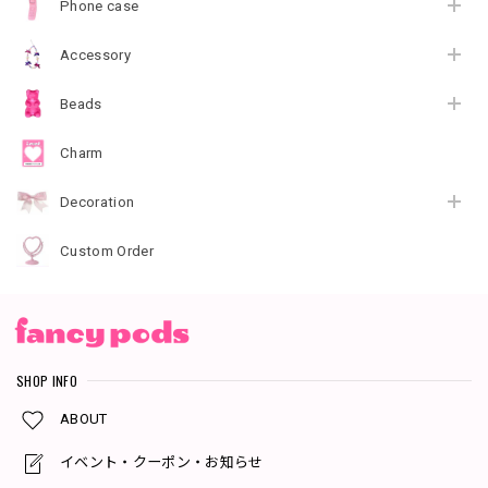
Phone case
Accessory
Beads
Charm
Decoration
Custom Order
SHOP INFO
ABOUT
イベント・クーポン・お知らせ