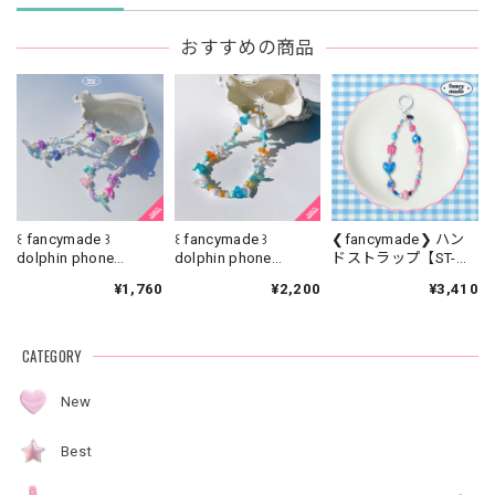
おすすめの商品
꒰ fancymade ꒱
꒰ fancymade ꒱
❮fancymade❯ ハン
dolphin phone
dolphin phone
ドストラップ【ST-
strap【SR-0186】
strap【SR-0226】
0329】
¥1,760
¥2,200
¥3,410
CATEGORY
New
Best