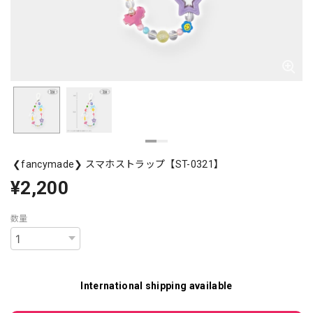
❮fancymade❯ スマホストラップ【ST-0321】
¥2,200
数量
International shipping available