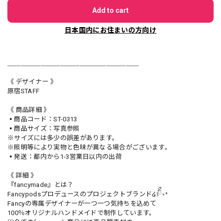
Add to cart
日本国内にお住まいの方向け
＿＿＿＿＿＿＿＿＿＿＿＿＿＿＿＿＿＿＿＿
《 デザイナー 》
原宿STAFF
《 商品詳細 》
▪️商品コード：ST-0313
▪️商品サイズ：写真参照
※サイズには多少の誤差があります。
※照明等により実物と色味が異なる場合がございます。
▪️発送：都内から1-3営業日以内の出荷
《 詳細 》
『fancymade』とは？
Fancypodsプロデュースのプロジェクトブランド໒꒱ིྀ༝⁺
Fancyの専属デザイナーが一つ一つ気持ちを込めて
100％オリジナルハンドメイドで制作しています。