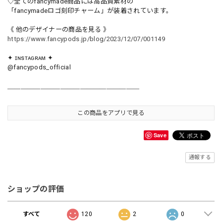
♡全てのfancymade商品には高品質素材の
「fancymadeロゴ刻印チャーム」が装着されています。
《 他のデザイナーの商品を見る 》
https://www.fancypods.jp/blog/2023/12/07/001149
✦ ɪɴsᴛᴀɢʀᴀᴍ ✦
@fancypods_official
＿＿＿＿＿＿＿＿＿＿＿＿＿＿＿＿＿＿＿＿
この商品をアプリで見る
Save
通報する
ショップの評価
すべて
120
2
0