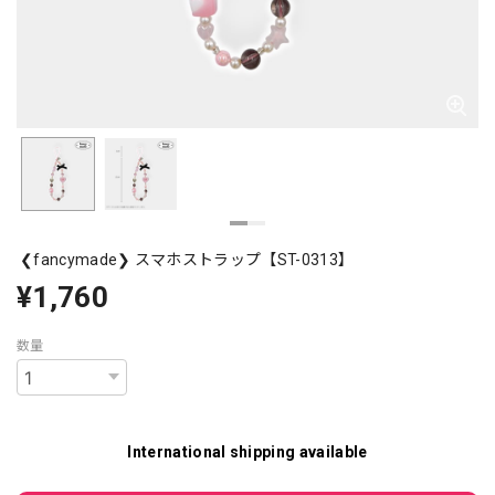
❮fancymade❯ スマホストラップ【ST-0313】
¥1,760
数量
International shipping available