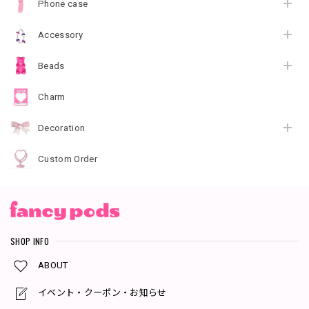
Phone case
Accessory
Beads
Charm
Decoration
Custom Order
SHOP INFO
ABOUT
イベント・クーポン・お知らせ