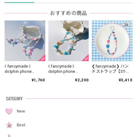
おすすめの商品
꒰ fancymade ꒱
꒰ fancymade ꒱
❮fancymade❯ ハン
dolphin phone
dolphin phone
ドストラップ【ST-
strap【SR-0186】
strap【SR-0226】
0329】
¥1,760
¥2,200
¥3,410
CATEGORY
New
Best