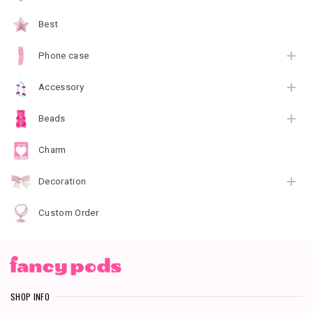
Best
Phone case
Accessory
Beads
Charm
Decoration
Custom Order
SHOP INFO