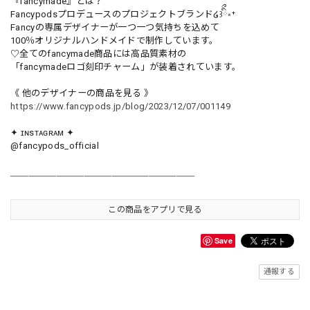
『fancymade』とは？
Fancypodsプロデュースのプロジェクトブランド໒꒱ིྀ༝⁺
Fancyの専属デザイナーが一つ一つ気持ちを込めて
100％オリジナルハンドメイドで制作しています。
♡全てのfancymade商品には高品質素材の
「fancymadeロゴ刻印チャーム」が装着されています。
《 他のデザイナーの商品を見る 》
https://www.fancypods.jp/blog/2023/12/07/001149
✦ ɪɴsᴛᴀɢʀᴀᴍ ✦
@fancypods_official
＿＿＿＿＿＿＿＿＿＿＿＿＿＿＿＿＿＿＿＿
この商品をアプリで見る
Save
通報する