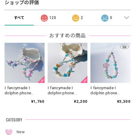
ショップの評価
すべて
120
2
0
おすすめの商品
꒰ fancymade ꒱
꒰ fancymade ꒱
꒰ fancymade ꒱
dolphin phone
dolphin phone
dolphin phone
strap【SR-0186】
strap【SR-0226】
strap【ST-0345】
¥1,760
¥2,200
¥3,300
CATEGORY
New