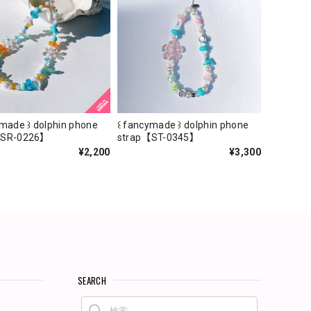
ymade ꒱ dolphin phone
꒰ fancymade ꒱ dolphin phone
【SR-0226】
strap【ST-0345】
¥2,200
¥3,300
SEARCH