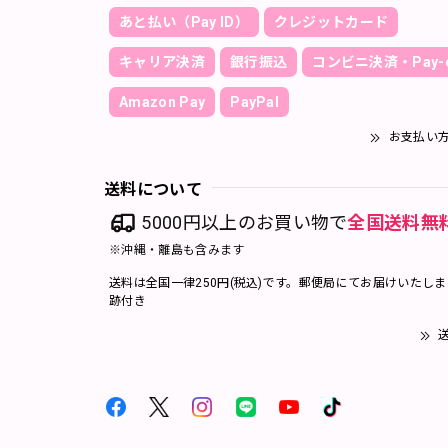
あと払い（Pay ID）
クレジットカード
キャリア決済
銀行振込
コンビニ決済・Pay-e
Amazon Pay
PayPal
お支払い
送料について
5000円以上のお買い物で
全国送料無
※沖縄・離島も含みます
送料は全国一律250円(税込)です。郵便局にてお届けいたし
跡付き
送