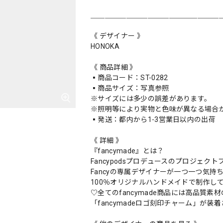
＿＿＿＿＿＿＿＿＿＿＿＿＿＿＿＿＿＿
《 デザイナー 》
HONOKA
《 商品詳細 》
▪️商品コード：ST-0282
▪️商品サイズ：写真参照
※サイズには多少の誤差があります。
※照明等により実物と色味が異なる場合
▪️発送：都内から1-3営業日以内の出荷
《 詳細 》
『fancymade』とは？
Fancypodsプロデュースのプロジェクトブラ
Fancyの専属デザイナーが一つ一つ気持
100％オリジナルハンドメイドで制作し
♡全てのfancymade商品には高品質素材
「fancymadeロゴ刻印チャーム」が装