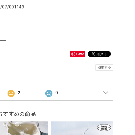
2/07/001149
＿＿
Save
通報する
2
0
おすすめの商品