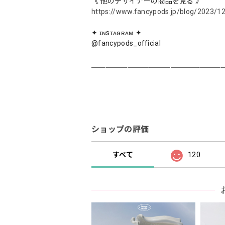
《 他のデザイナーの商品を見る 》
https://www.fancypods.jp/blog/2023/1
✦ ɪɴsᴛᴀɢʀᴀᴍ ✦
@fancypods_official
＿＿＿＿＿＿＿＿＿＿＿＿＿＿＿＿＿＿
ショップの評価
すべて
120