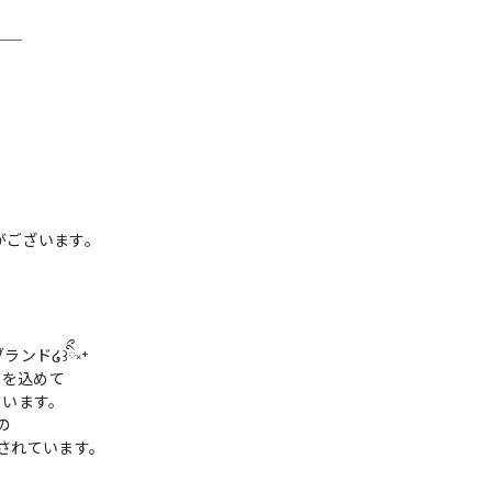
＿＿
がございます。
ンド໒꒱ིྀ༝⁺
ちを込めて
ています。
の
着されています。