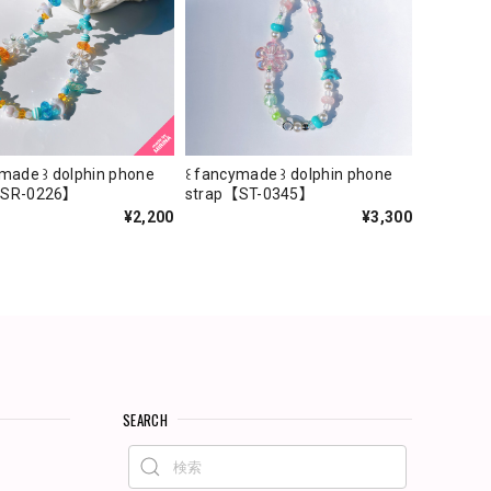
ymade ꒱ dolphin phone
꒰ fancymade ꒱ dolphin phone
【SR-0226】
strap【ST-0345】
¥2,200
¥3,300
SEARCH