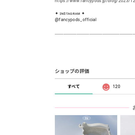
https://www.fancypods.jp/blog/2023/1
✦ ɪɴsᴛᴀɢʀᴀᴍ ✦
@fancypods_official
＿＿＿＿＿＿＿＿＿＿＿＿＿＿＿＿＿＿
ショップの評価
すべて
120