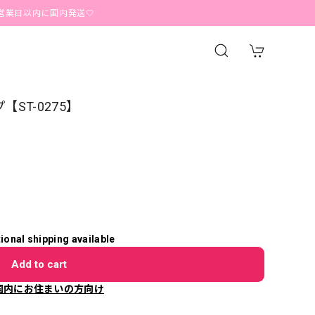
以内に国内発送🤍
【ST-0275】
tional shipping available
Add to cart
国内にお住まいの方向け