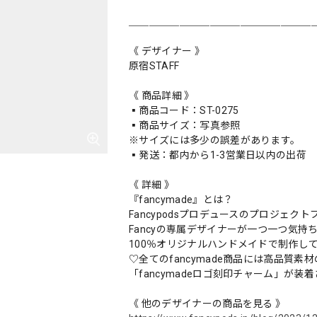
＿＿＿＿＿＿＿＿＿＿＿＿＿＿＿＿＿＿
《 デザイナー 》
原宿STAFF
《 商品詳細 》
▪️商品コード：ST-0275
▪️商品サイズ：写真参照
※サイズには多少の誤差があります。
▪️発送：都内から1-3営業日以内の出荷
《 詳細 》
『fancymade』とは？
Fancypodsプロデュースのプロジェクトブラ
Fancyの専属デザイナーが一つ一つ気持
100％オリジナルハンドメイドで制作し
♡全てのfancymade商品には高品質素材
「fancymadeロゴ刻印チャーム」が装
《 他のデザイナーの商品を見る 》