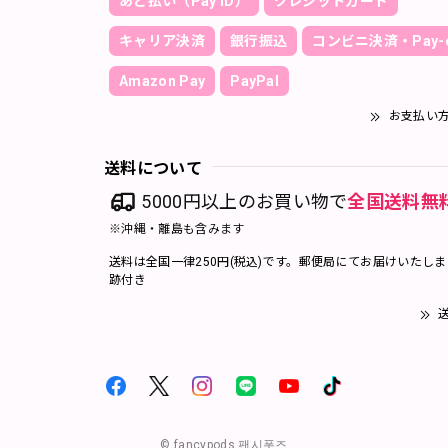
あと払い（Pay ID）
クレジットカード
キャリア決済
銀行振込
コンビニ決済・Pay-e
Amazon Pay
PayPal
お支払い
送料について
5000円以上のお買い物で
全国送料無
※沖縄・離島も含みます
送料は全国一律250円(税込)です。郵便局にてお届けいたし
跡付き
送
© fancypods 팬시폿즈