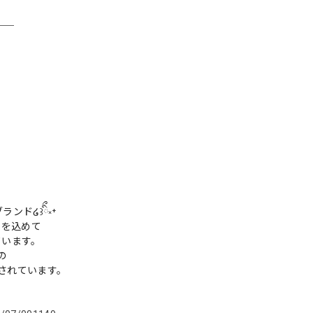
＿＿
ンド໒꒱ིྀ༝⁺
ちを込めて
ています。
の
着されています。