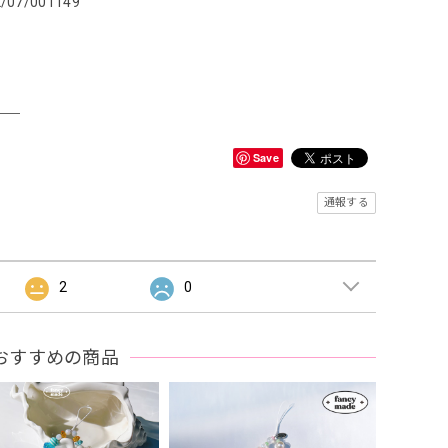
2/07/001149
＿＿
Save
通報する
2
0
おすすめの商品