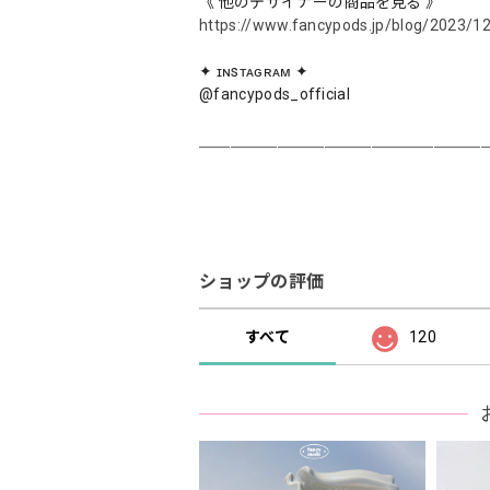
《 他のデザイナーの商品を見る 》
https://www.fancypods.jp/blog/2023/1
✦ ɪɴsᴛᴀɢʀᴀᴍ ✦
@fancypods_official
＿＿＿＿＿＿＿＿＿＿＿＿＿＿＿＿＿＿
ショップの評価
すべて
120