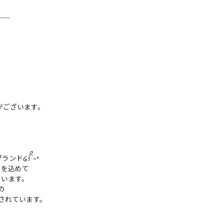
＿＿
がございます。
ンド໒꒱ིྀ༝⁺
ちを込めて
ています。
の
着されています。