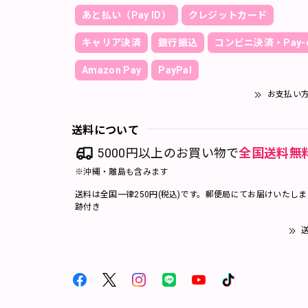
あと払い（Pay ID）
クレジットカード
キャリア決済
銀行振込
コンビニ決済・Pay-e
Amazon Pay
PayPal
お支払い
送料について
5000円以上のお買い物で
全国送料無
※沖縄・離島も含みます
送料は全国一律250円(税込)です。郵便局にてお届けいたし
跡付き
送