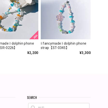
ymade ꒱ dolphin phone
꒰ fancymade ꒱ dolphin phone
【SR-0226】
strap【ST-0345】
¥2,200
¥3,300
SEARCH