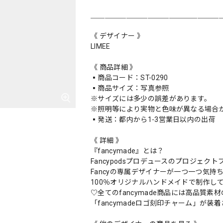
＿＿＿＿＿＿＿＿＿＿＿＿＿＿＿＿＿＿
《 デザイナー 》
LIMEE
《 商品詳細 》
▪️商品コード：ST-0290
▪️商品サイズ：写真参照
※サイズには多少の誤差があります。
※照明等により実物と色味が異なる場合
▪️発送：都内から1-3営業日以内の出荷
《 詳細 》
『fancymade』とは？
Fancypodsプロデュースのプロジェクトブラ
Fancyの専属デザイナーが一つ一つ気持
100％オリジナルハンドメイドで制作し
♡全てのfancymade商品には高品質素材
「fancymadeロゴ刻印チャーム」が装