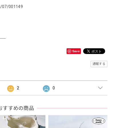
2/07/001149
＿＿
Save
通報する
2
0
おすすめの商品