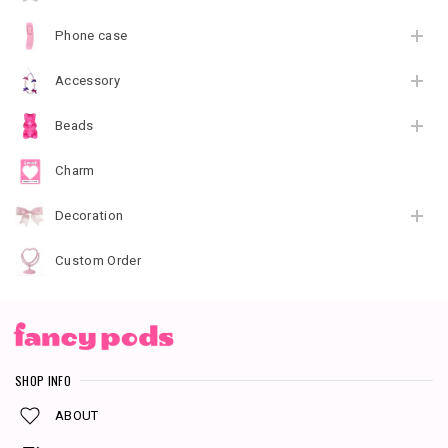
Phone case
Accessory
Beads
Charm
Decoration
Custom Order
SHOP INFO
ABOUT