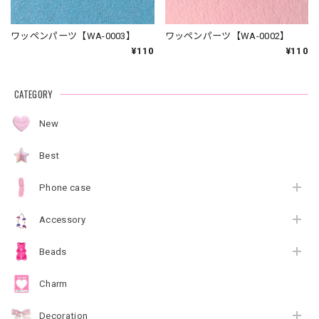
ワッペンパーツ【WA-0003】
ワッペンパーツ【WA-0002】
¥110
¥110
CATEGORY
New
Best
Phone case
Accessory
Beads
Charm
Decoration